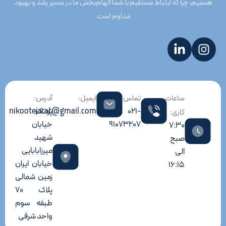
هستیم، چرا که ارتباط مستقیم با شما الهام‌بخش ما در مسیر رشد و بهبود
مداوم است.
ساعات
تماس:
ایمیل:
آدرس:
021-
پونک
nikootejarat@gmail.com
کاری:
91073207
خیابان
7:30
شهید
صبح
میرزابابایی
الی
خیابان ایران
16:15
زمین شمالی
پلاک 70
طبقه سوم
واحد شرقی