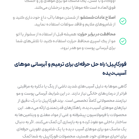
آووکادو با عسل، یک ماسک مو برای موهای وز و خشک
فوق‌العاده است که موها را نرم و درخشان می‌کند.
اصلاح عادات شستشو
: از شستن موها با آب داغ خودداری کنید و
از شامپوهای ملایم و فاقد سولفات استفاده نمایید.
محافظت در برابر حرارت
: همیشه قبل از استفاده از سشوار یا اتو
مو از یک اسپری محافظ حرارت استفاده کنید تا تلاش‌های شما
برای آبرسانی پوست و مو هدر نرود.
فورکاپیل؛ راه حل حرفه‌ای برای ترمیم و آبرسانی موهای
آسیب‌دیده
گاهی موها به دلیل آسیب‌های شدید ناشی از رنگ یا دکلره به مراقبتی
فراتر از درمان‌های خانگی نیاز دارند. در این شرایط، آبرسانی پوست و مو
نیازمند محصولاتی کاملاً تخصصی است. برند فورکاپیل با درک دقیق از
نیازهای موهای آسیب‌دیده، راهکارهای قدرتمندی ارائه می‌دهد. این
محصولات با فرمولاسیون پیشرفته و غنی از مواد مغذی و ویتامین‌ها به
ساختار داخلی مو نفوذ کرده و به بازسازی آن کمک می‌کنند. اگر به دنبال
یک ماسک مو برای موهای آسیب دیده یا یک شامپوی تقویتی حرفه‌ای
برای احیای موهای خود هستید، محصولات
فورکاپیل
به شما کمک