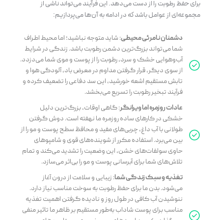
برای حفظ رطوبت را از دست می‌دهد. این فرآیند می‌تواند ناشی از
مجموعه‌ای از عوامل باشد که در ادامه به آن‌ها می‌پردازیم:
دشمنان نامرئی محیطی
: شاید متوجه نباشید؛ اما محیط اطراف
شما می‌تواند بزرگ‌ترین دشمن رطوبت باشد. زندگی در شرایط
آب‌وهوایی خشک و سرد، رطوبت را از پوست و موی شما می‌دزدد.
از سوی دیگر، قرار گرفتن مداوم در معرض باد، آلودگی هوا و
تابش مستقیم اشعه خورشید، این سد دفاعی را تضعیف کرده و
فرآیند تبخیر رطوبت را تسریع می‌بخشد.
عادات روزمره اما ویرانگر
: گاهی اوقات، بزرگ‌ترین دلیل
خشکی در کارهای ساده روزمره ما نهفته است. دوش گرفتن
طولانی با آب داغ، چربی‌های مفید و محافظ سطح پوست و مو را از
بین می‌برد. استفاده مکرر از شوینده‌های قوی و شامپوهای
حاوی سولفات‌های خشن، این وضعیت را تشدید می‌کند و تمام
تلاش‌های شما برای آبرسانی پوست و مو را بی‌اثر می‌سازد.
تغذیه و سبک زندگی شما
: زیبایی و سلامت از درون آغاز
می‌شود. بدن ما برای حفظ رطوبت به سوخت مناسب نیاز دارد.
ننوشیدن آب کافی در طول روز و نادیده گرفتن اهمیت تغذیه
مناسب برای پوست شاداب به‌طور مستقیم بر ظاهر ما تاثیر منفی