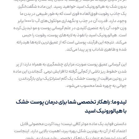
بدون شک به هیالورونیک اسید خواهید رسید. این ماده شگفت‌انگیز،
یک جاذب رطوبت فوق‌العاده قوی است که به طور طبیعی در بدن ما
وجود دارد. قدرت آن در جذب و نگهداری مولکول‌های آب تا ۱۰۰۰ برابر
وزن خود، آن را به عنصری کلیدی در علم آبرسانی پوست و مو تبدیل کرده
است. هیالورونیک اسید با نفوذ به لایه‌های پوست، رطوبت را حبس
می‌کند. نتیجه این فرآیند، پوستی است که از عمیق‌ترین لایه‌ها هیدراته
شده و ظاهری شاداب و پر پیدا می‌کند.
این آبرسانی عمیق پوست صورت، مزایای چشمگیری به همراه دارد؛ از پر
شدن خطوط ریز ناشی از کم‌آبی گرفته تا افزایش نرمی. گنجاندن این ماده
در روتین مراقبت از پوست خشک، یک گام استراتژیک برای بازگرداندن
جوانی به چهره شما محسوب می‌شود.
لیدوما: راهکار تخصصی شما برای درمان پوست خشک
با هیالورونیک اسید
دانستن فواید یک ماده موثر کافی نیست؛ پیدا کردن محصولی قابل
اعتماد که از آن به بهترین شکل بهره ببرد، اهمیت بالایی دارد. اینجاست
که برند لیدوما به عنوان یک راهکار تخصصی وارد میدان می‌شود.