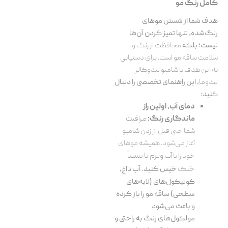
کامل رنگ مو
هدف شما از شستن موهای
رنگ‌شده، تنها تمیز کردن آن‌ها
نیست؛ بلکه
محافظت از رنگ و
سلامت ساقه مو است. برای دستیابی
به این هدف با شامپو لیدوکالر
لیدوما
، این راهنمای تخصصی را دنبال
کنید:
دمای آب، اولین راز
ماندگاری رنگ:
مراقبت
شما حتی قبل از زدن شامپو
آغاز می‌شود. همیشه موهای
خود را با
آب ولرم یا نسبتاً
خنک
خیس کنید. آب داغ،
کوتیکول‌های (لایه‌های
سطحی) ساقه مو را باز کرده
و باعث می‌شود
مولکول‌های رنگ به راحتی و