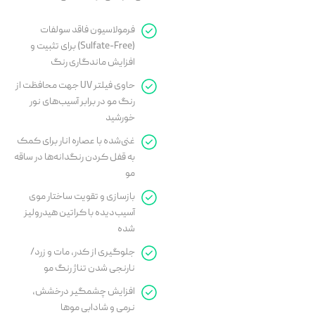
فرمولاسیون فاقد سولفات
(Sulfate-Free) برای تثبیت و
افزایش ماندگاری رنگ
حاوی فیلتر UV جهت محافظت از
رنگ مو در برابر آسیب‌های نور
خورشید
غنی‌شده با عصاره انار برای کمک
به قفل کردن رنگدانه‌ها در ساقه
مو
بازسازی و تقویت ساختار موی
آسیب‌دیده با کراتین هیدرولیز
شده
جلوگیری از کدر، مات و زرد/
نارنجی شدن تناژ رنگ مو
افزایش چشمگیر درخشش،
نرمی و شادابی موها