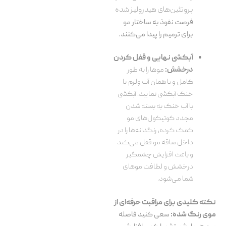
پروتئین‌های هیدرولیز شده
فرصت نفوذ به ساختار مو
برای ترمیم را پیدا می‌کنند.
آبکشی نهایی و قفل کردن
درخشش:
موها را به طور
کامل و با همان آب ولرم یا
خنک آبکشی نمایید. آبکشی
با آب خنک به بسته شدن
مجدد کوتیکول‌های مو
کمک کرده، رنگدانه‌ها را در
داخل ساقه مو قفل می‌کند
و باعث افزایش چشمگیر
درخشش و لطافت موهای
شما می‌شود.
نکته کلیدی برای مراقبت حرفه‌ای از
موی رنگ شده:
سعی کنید فاصله