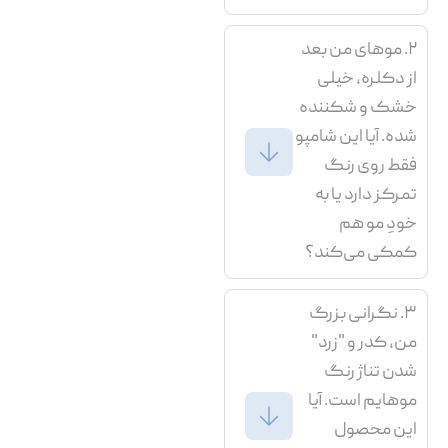
۲. موهای من بعد
از دکلره، خیلی
خشک و شکننده
شده. آیا این شامپو
فقط روی رنگ
تمرکز دارد یا به
خودِ مو هم
کمکی می‌کند؟
۳. نگرانی بزرگ
من، کدر و "زرد"
شدن تناژ رنگ
موهایم است. آیا
این محصول