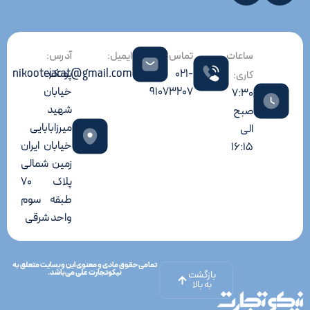
ساعات
تماس:
ایمیل:
آدرس:
021-
پونک
nikootejarat@gmail.com
کاری:
91073207
خیابان
7:30
شهید
صبح
میرزابابایی
الی
خیابان ایران
16:15
زمین شمالی
پلاک 70
طبقه سوم
واحد شرقی
تمامی حقوق مادی و معنوی این وبسایت متعلق به
نیکوتجارت علی می‌باشد.
بازگشت
به بالا