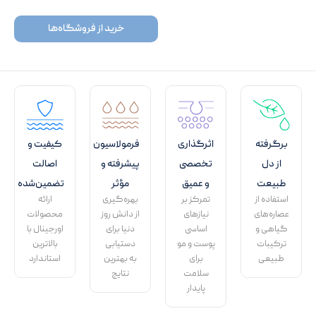
خرید از فروشگاه‌ها
برگرفته
اثرگذاری
فرمولاسیون
کیفیت و
از دل
تخصصی
پیشرفته و
اصالت
طبیعت
و عمیق
مؤثر
تضمین‌شده
استفاده از
تمرکز بر
بهره‌گیری
ارائه
عصاره‌های
نیازهای
از دانش روز
محصولات
گیاهی و
اساسی
دنیا برای
اورجینال با
ترکیبات
پوست و مو
دستیابی
بالاترین
طبیعی
برای
به بهترین
استاندارد
سلامت
نتایج
پایدار