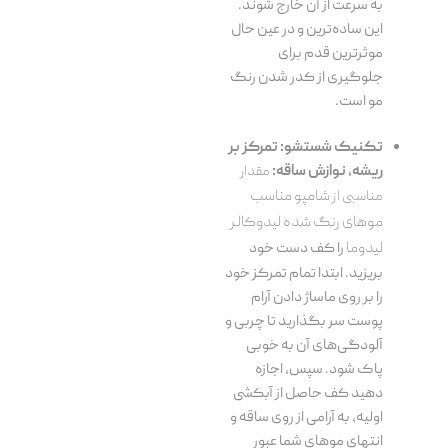
به سرعت از آن خارج شوند.
این ساده‌ترین و در عین حال
موثرترین قدم برای
جلوگیری از کدر شدن رنگ
مو است.
تکنیک شستشو: تمرکز بر
ریشه، نوازش ساقه:
مقدار
مناسبی از
شامپو مناسب
موهای رنگ شده لیدوکالر
لیدوما
را کف دست خود
بریزید. ابتدا تمام تمرکز خود
را بر روی ماساژ دادن آرام
پوست سر بگذارید تا چربی و
آلودگی‌های آن به خوبی
پاک شود. سپس، اجازه
دهید کف حاصل از آبکشی
اولیه، به آرامی از روی ساقه و
انتهای موهای شما عبور