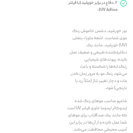
۲. دفاع در برابر خورشید (با فیلتر
محافظ UV):
نور خورشید، دشمن خاموش رنگ
موی شماست. اشعه ماوراء بنفش
(UV) خورشید، مانند یک
دکلره‌کننده طبیعی و ضعیف عمل
کرده، پیوندهای شیمیایی
رنگدانه‌ها را شکسته و باعث
می‌شود رنگ مو به مرور زمان کدر،
مات و دچار تغییر تناژ (مثلاً زرد یا
نارنجی) شود.
شامپو مناسب موهای رنگ شده
لیدوکالر لیدوما حاوی فیلتر UV است
که مانند یک ضدآفتاب برای موهای
شما عمل کرده و از آن‌ها در برابر این
آسیب محیطی محافظت می‌کند.