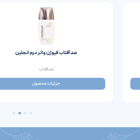
ضدآفتاب فیوژن واتر درم انجلین
ضدآفتاب
جزئیات محصول