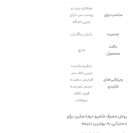
موهای چرب و
مناسب برای
پوست سر دارای
چربی اضافه
جنسیت
بانوان و آقایان
بافت
مایع
محصول
تنظیم کننده
چربی کف سر،
ویژگی‌های
افزایش دهنده
کلیدی
حجم، شوینده
قوی، فاقد
سولفات
روش مصرف شامپو درم انجلین برای
دستیابی به بهترین نتیجه