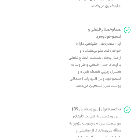
جلوگیری می‌کند.
عصاره نعناع فلفلی و
اسطوخودوس:
این عصاره‌های گیاهی دارای
خواص ضدعفونی‌کننده و
آرامش‌بخش هستند. نعناع فلفلی
با ایجاد حس خنکی و طراوت به
کنترل چربی کمک کرده و
اسطوخودوس التهابات احتمالی
پوست سر را تسکین می‌دهد.
دکسپنتنول (پرو ویتامین B5)
: این ویتامین به تقویت تارهای
مو کمک کرده و رطوبت لازم را به
ساقه می‌رساند تا از خشکی و