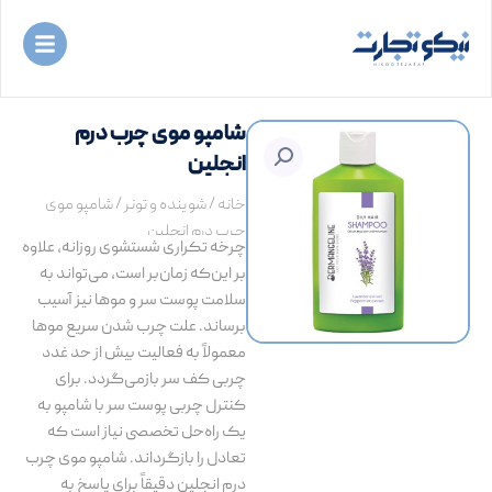
رش
ه
حتوا
شامپو موی چرب درم
انجلین
خانه
/
شوینده و تونر
/ شامپو موی
چرب درم انجلین
چرخه تکراری شستشوی روزانه، علاوه
بر این‌که زمان‌بر است، می‌تواند به
سلامت پوست سر و موها نیز آسیب
برساند. علت چرب شدن سریع موها
معمولاً به فعالیت بیش از حد غدد
چربی کف سر بازمی‌گردد. برای
کنترل چربی پوست سر با شامپو به
یک راه‌حل تخصصی نیاز است که
تعادل را بازگرداند. شامپو موی چرب
درم انجلین دقیقاً برای پاسخ به