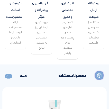
برگرفته
اثرگذاری
فرمولاسیون
کیفیت و
از دل
تخصصی
پیشرفته و
اصالت
طبیعت
و عمیق
مؤثر
تضمین‌شده
استفاده از
تمرکز بر
بهره‌گیری
ارائه
عصاره‌های
نیازهای
از دانش روز
محصولات
گیاهی و
اساسی
دنیا برای
اورجینال با
ترکیبات
پوست و مو
دستیابی
بالاترین
طبیعی
برای
به بهترین
استاندارد
سلامت
نتایج
پایدار
محصولات مشابه
همه