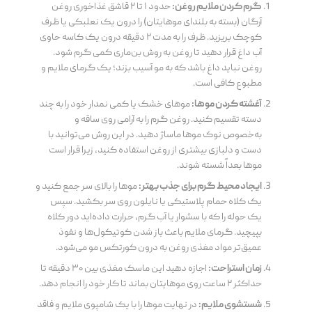
گرم کردن ملایم روغن:
حدود ۱ تا ۲ قاشق غذاخوری روغن
آرگان (بسته به بلندای موهایتان) را درون یک نعلبکی یا ظرف
کوچک بریزید. ظرف را به مدت ۲ دقیقه درون یک کاسه حاوی
آب داغ قرار دهید تا روغن به روش بن‌ماری کمی گرم شود.
روغن نباید داغ باشد که به مو آسیب بزند؛ یک گرمای ملایم و
مطبوع کافی است.
آغشته کردن موها:
موهای خشک یا کمی نمدار خود را به چند
دسته تقسیم کنید. روغن گرم را به آرامی روی ساقه و
به‌خصوص نوک موها ماساژ دهید. در این روش می‌توانید با
دست و دلبازی بیشتری از روغن استفاده کنید، زیرا قرار است
موها بعداً شسته شوند.
ایجاد محیط گرم برای جذب بهتر:
موها را بالای سر جمع کنید و
یک کلاه حمام پلاستیکی یا نایلون روی سر بکشید. سپس
یک حوله را که با سشوار یا آب گرم، حرارت داده‌اید دور کلاه
بپیچید. گرمای ملایم باعث باز شدن کوتیکول‌ها و نفوذ
عمیق‌تر مواد مغذی روغن به درون کورتکس مو می‌شود.
زمان استراحت:
اجازه دهید این ماسک مغذی بین ۳۰ دقیقه تا
حداکثر ۲ ساعت روی موهایتان بماند تا کار خود را انجام دهد.
شستشوی ملایم:
در نهایت موها را با یک شامپوی ملایم و فاقد