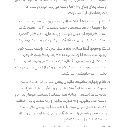
اجازه دهید آب اضافی آن گرفته شود. موها باید مرطوب (نمدار)
باشند، یعنی وقتی به آن‌ها دست می‌زنید خیس باشند اما
قطره‌های آب از آن‌ها نچکد.
گام دوم؛ اندازه قطرات طلایی:
مقدار روغن بسیار مهم است.
برای موهای با قد متوسط و حجم معمولی، ۲ تا ۳ قطره کافی
است. اگر موهای خیلی پرپشت و بلند دارید، حداکثر ۴ قطره
استفاده کنید. روغن اضافه فقط موها را کدر و سنگین می‌کند.
گام سوم؛ فعال‌سازی روغن:
قطرات روغن را کف دست خود
بریزید و دست‌ها را چند ثانیه به هم بمالید. گرمای طبیعی
دست‌های شما روغن را فعال کرده و باعث می‌شود به طور کاملاً
یکنواخت روی دست پخش شود. این کار از تجمع روغن در یک
بخش از مو جلوگیری می‌کند.
گام چهارم؛ تکنیک مالیدن روغن:
سر خود را به یک سمت
خم کنید. دست‌های آغشته به روغن را به آرامی به نیمه پایینی
ساقه موها (حدود ۱۰ سانتی‌متر انتهایی) بکشید. موها را بین دو
دست خود بگیرید و به صورت نوازش‌وار به سمت پایین حرکت
دهید. به هیچ عنوان موها را به هم نسابید. روغن باقی‌مانده
روی دست را هم می‌توانید به آرامی روی لایه‌های بیرونی و بالایی
مو بکشید تا وز مو گرفته شود.