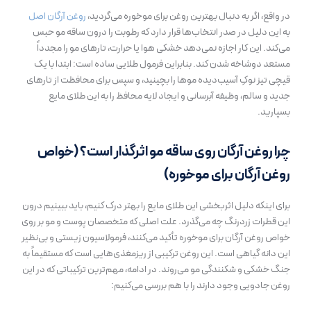
در واقع، اگر به دنبال بهترین روغن برای موخوره می‌گردید،
روغن آرگان اصل
به این دلیل در صدر انتخاب‌ها قرار دارد که رطوبت را درون ساقه مو حبس
می‌کند. این کار اجازه نمی‌دهد خشکی هوا یا حرارت، تارهای مو را مجدداً
مستعد دوشاخه شدن کند. بنابراین فرمول طلایی ساده است: ابتدا با یک
قیچی تیز نوکِ آسیب‌دیده موها را بچینید، و سپس برای محافظت از تارهای
جدید و سالم، وظیفه آبرسانی و ایجاد لایه محافظ را به این طلای مایع
بسپارید.
چرا روغن آرگان روی ساقه مو اثرگذار است؟ (خواص
روغن آرگان برای موخوره)
برای اینکه دلیل اثربخشی این طلای مایع را بهتر درک کنیم، باید ببینیم درون
این قطرات زردرنگ چه می‌گذرد. علت اصلی که متخصصان پوست و مو بر روی
خواص روغن آرگان برای موخوره تأکید می‌کنند، فرمولاسیون زیستی و بی‌نظیر
این دانه گیاهی است. این روغن ترکیبی از ریزمغذی‌هایی است که مستقیماً به
جنگ خشکی و شکنندگی مو می‌روند. در ادامه، مهم‌ترین ترکیباتی که در این
روغن جادویی وجود دارند را با هم بررسی می‌کنیم: