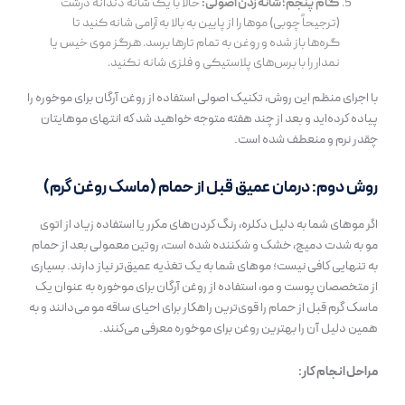
گام پنجم؛ شانه زدن اصولی:
حالا با یک شانه دندانه درشت
(ترجیحاً چوبی) موها را از پایین به بالا به آرامی شانه کنید تا
گره‌ها باز شده و روغن به تمام تارها برسد. هرگز موی خیس یا
نمدار را با برس‌های پلاستیکی و فلزی شانه نکنید.
با اجرای منظم این روش، تکنیک اصولی استفاده از روغن آرگان برای موخوره را
پیاده کرده‌اید و بعد از چند هفته متوجه خواهید شد که انتهای موهایتان
چقدر نرم و منعطف شده است.
روش دوم: درمان عمیق قبل از حمام (ماسک روغن گرم)
اگر موهای شما به دلیل دکلره، رنگ کردن‌های مکرر یا استفاده زیاد از اتوی
مو به شدت دمیج، خشک و شکننده شده است، روتین معمولی بعد از حمام
به تنهایی کافی نیست؛ موهای شما به یک تغذیه عمیق‌تر نیاز دارند. بسیاری
از متخصصان پوست و مو، استفاده از روغن آرگان برای موخوره به عنوان یک
ماسک گرم قبل از حمام را قوی‌ترین راهکار برای احیای ساقه مو می‌دانند و به
همین دلیل آن را بهترین روغن برای موخوره معرفی می‌کنند.
مراحل انجام کار: