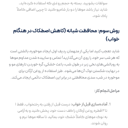
سولفات بشویید. بسته به حجم روغنی که استفاده کرده‌اید،
شاید نیاز باشد موها را دو بار شامپو کنید تا چربی اضافی کاملاً
پاک شود.
روش سوم: محافظت شبانه (کاهش اصطکاک در هنگام
خواب)
شاید تعجب کنید اما یکی از متهمان ردیف اول ایجاد موخوره، بالشتی است
که هر شب سر خود را روی آن می‌گذارید! تماس و ساییده شدن مداوم موها
به روبالشی‌های نخی زبر در طول شب، باعث خشکی، گره خوردن تارهای مو و
در نهایت شکستن نوک آن‌ها می‌شود. طرز استفاده از روغن آرگان برای
موخوره در شب، سدی محافظتی در برابر این اصطکاک دائمی ایجاد می‌کند.
مراحل انجام کار:
آماده‌سازی قبل از خواب:
درست قبل از رفتن به رختخواب، فقط ۱
تا ۲ قطره روغن آرگان را کف دست خود پخش کنید و به آرامی
به نوک موهای کاملاً خشک خود بمالید تا ساقه موها نرم و
روان شوند.