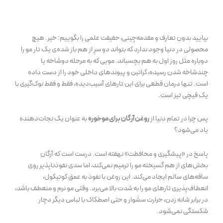
بیایید بدون تعارف و مقدمه‌چینی، حقیقت علمی را بگوییم: خیر. هیچ
محصولی در دنیا وجود ندارد که بتواند دو سرِ از هم باز شده‌ی یک تار مو را
دوباره مثل روز اول به هم بچسباند. مویی که به مرحله دوشاخه یا
چندشاخه شدن رسیده، کراتین و پیوند‌های داخلی خود را از دست داده
است. تنها درمان قطعی برای این تارهای آسیب‌دیده، فقط و فقط نوک‌گیری با
یک قیچی تیز است.
پس چرا در تمام دنیا از
روغن آرگان برای موخوره
به عنوان یک نجات‌دهنده
یاد می‌شود؟
پاسخ در «پیشگیری و محافظت» نهفته است. درست است که آرگان
بخش‌های از هم گسیخته مو را ترمیم نمی‌کند، اما سدی نفوذناپذیر روی
ساقه‌های سالم ایجاد می‌کند. این روغن با نفوذ به عمق کوتیکول،
انعطاف‌پذیری تارهای مو را به شدت بالا می‌برد. وقتی مو نرم و منعطف باشد،
در برابر شانه زدن، حرارت سشوار و حتی اصطکاک با لباس دیگر دچار
شکستگی نمی‌شود.