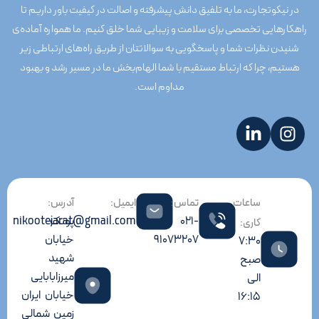
در نیکوتجارت، ما به تلفیق دانش پیشرفته و اصالت در کیفیت باور داریم تا
راهکارهایی تخصصی برای سلامت و زیبایی شما خلق کنیم. ما همواره آماده‌ی
شنیدن نظرات شما و پاسخگویی به سوالاتتان از طریق راه‌های ارتباطی زیر
هستیم، چرا که ارتباط مستقیم با شما الهام‌بخش ما در مسیر رشد و بهبود
مداوم است.
ساعات
تماس:
ایمیل:
آدرس:
021-
پونک
nikootejarat@gmail.com
کاری:
91073207
خیابان
7:30
شهید
صبح
میرزابابایی
الی
خیابان ایران
16:15
زمین شمالی