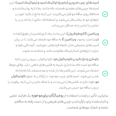
اسیدهای چرب ضروری (به‌ویژه اولئیک اسید و لینولئیک اسید):
این
اسیدها چربی‌های مفیدی هستند که مانند یک لایه روان‌کننده و
محافظ روی ساقه مو قرار می‌گیرند. این لایه مانع از گره خوردن
تارهای مو به یکدیگر می‌شود و اصطکاک ناشی از شانه زدن یا
تماس با لباس را به حداقل می‌رساند.
ویتامین E (توکوفرول):
این ماده یک آنتی‌اکسیدان فوق‌العاده
قوی است. وجود
ویتامین E
به ساقه مو کمک می‌کند تا در برابر
آسیب‌های محیطی مثل اشعه فرابنفش خورشید، آلودگی هوا و
حرارت ابزارهای استایلینگ مقاومت کند و شکننده نشود.
بازسازی و تراز کردن کوتیکول مو:
کوتیکول، بیرونی‌ترین لایه
ساقه مو است که ساختاری شبیه به فلس‌های ماهی دارد. وقتی موها
خشک می‌شوند، این فلس‌ها باز شده و مو مستعد شاخه‌شاخه
شدن می‌شود. اسیدهای چرب موجود در آرگان به عمق
کوتیکول
مو
نفوذ کرده، فلس‌ها را می‌بندند و با صاف کردن این لایه، رطوبت را
درون ساقه مو حبس می‌کنند.
بنابراین، تأثیر درازمدت استفاده از
روغن آرگان برای موخوره
یک فرآیند علمی
و اثبات‌شده برای بازگرداندن چربی‌های طبیعی و از دست رفته به ساقه‌ی
تشنه و خشک موهای شماست.