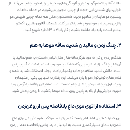
مانند آهنربا تمام گرد و غبار و آلودگی‌های محیطی را به خود جذب می‌کند. از
طرفی، برای شستن این حجم از چربی، مجبور می‌شوید در حمام دفعات
بیشتری موهایتان را شامپو بزنید؛ شستشوی مکرر هم تمام چربی طبیعی مو
را از بین می‌برد و موخوره را شدیدتر می‌کند. همیشه قانون طلایی «کمتر،
بیشتر است» را به یاد داشته باشید و کار را با ۲ تا ۳ قطره شروع کنید.
۲. چنگ زدن و مالیدن شدید ساقه موها به هم
هنگام زدن روغن به مو، هرگز ساقه‌ها را مثل لباس شستن به هم نمالید یا
آن‌ها را چنگ نزنید. تار مویی که خشک یا مرطوب است، به شدت آسیب‌پذیر
است. مالش شدید ساقه موها به یکدیگر باعث ایجاد اصطکاک شدید شده و
فلس‌های کوتیکول مو را پاره می‌کند. این رفتار به تنهایی یکی از متهمان
ردیف اول ایجاد موخوره‌های جدید است. دست‌هایتان را فقط به آرامی و به
صورت نوازش‌وار از بالا به پایین روی ساقه موها بکشید تا روغن پخش شود.
۳. استفاده از اتوی موی داغ بلافاصله پس از روغن‌زدن
این خطرناک‌ترین اشتباهی است که می‌توانید مرتکب شوید! روغن برای داغ
شدن به دمای بسیار کمتری نسبت به آب نیاز دارد. وقتی بلافاصله بعد از زدن