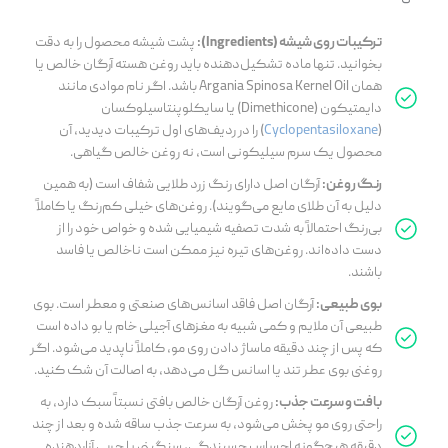
ترکیبات روی شیشه (Ingredients):
پشت شیشه محصول را به دقت
بخوانید. تنها ماده تشکیل‌دهنده باید روغن هسته آرگان خالص یا
همان
Argania Spinosa Kernel Oil
باشد. اگر نام موادی مانند
دایمتیکون (Dimethicone) یا سایکلوپنتاسیلوکسان
(
Cyclopentasiloxane
) را در ردیف‌های اول ترکیبات دیدید، آن
محصول یک سرم سیلیکونی است، نه روغن خالص گیاهی.
رنگ روغن:
آرگان اصل دارای رنگ زرد طلایی شفاف است (به همین
دلیل به آن طلای مایع می‌گویند). روغن‌های خیلی کم‌رنگ یا کاملاً
بی‌رنگ احتمالاً به شدت تصفیه شیمیایی شده و خواص خود را از
دست داده‌اند. روغن‌های تیره نیز ممکن است ناخالص یا فاسد
باشند.
بوی طبیعی:
آرگان اصل فاقد اسانس‌های صنعتی و معطر است. بوی
طبیعی آن ملایم و کمی شبیه به مغزهای آجیلی خام یا بو داده است
که پس از چند دقیقه ماساژ دادن روی مو، کاملاً ناپدید می‌شود. اگر
روغنی بوی عطر تند یا اسانس گل می‌دهد، به اصالت آن شک کنید.
بافت و سرعت جذب:
روغن آرگان خالص بافتی نسبتاً سبک دارد، به
راحتی روی مو پخش می‌شود، به سرعت جذب ساقه شده و بعد از چند
دقیقه هیچ‌گونه احساس چسبندگی، سنگینی یا چربی آزاردهنده