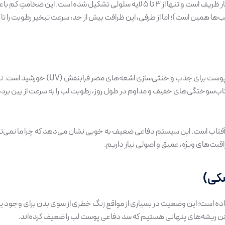
مرده و متراکم تشکیل شده است؛ در حالی که لایه شاخی پوست لب‌ها بسیار ظریف است و تنها از ۳ تا ۵ لایه سلولی
ها همین است)؛ اما از طرفی، این ظرافت بیش از حد، سرعت تبخیر رطوبت را تا چ
لب‌ها تقریباً فاقد رنگدانه «ملانین» هستند. ملانین همان فاکتور طبیعی
فتاب‌سوختگی‌های خفیف و مداوم در طول روز، رطوبت لب را به سرعت از بین برده 
و آفتاب است. این سیستم دفاعی ضعیف به خوبی نشان می‌دهد که چرا ما نمی‌توان
اقبت‌های ویژه، عمیق و اصولی نیاز داریم.
شکی)
اده است؛ این وضعیت در بسیاری از مواقع زنگ خطری از سوی بدن برای وجود 
تن ریشه‌های پنهانی هستیم که سد دفاعی پوست لب را ضعیف کرده‌اند.