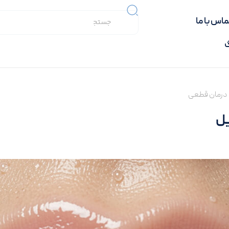
جستجو
ماس با ما
کردن
گ
ا درمان قطعی
یل