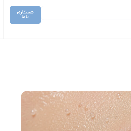
همکاری
با ما