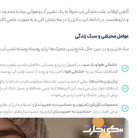
گاهی اوقات علت خشکی لب صرفاً به یک تغییر آب‌وهوایی ساده محدود ن
و داروهاست. در ادامه، این دلایل را در سه بخش کلی و به صورت علمی کا
عوامل محیطی و سبک زندگی
ساده‌ترین و در عین حال شایع‌ترین محرک‌ها برای پوسته پوسته شدن لب، در 
خشکی هوا و باد سرد:
در فصول پاییز و زمستان، کاهش شدید رطوبت مح
فضاهای بسته نیز به
خشکی هوا
دامن زده و روند از دست رفتن آب پوست ر
زبان زدن به لب‌ها:
یکی از مخرب‌ترین عادت‌ها، مرطوب کردن لب‌ها با بزاق د
لب‌های خود زبان می‌زنید، این آنزیم‌ها لایه چربی محافظ و بسیار نازک لب ر
بیش از پیش خشک و آسیب‌پذیر می‌شوند.
محصولات آرایشی نامرغوب و حساسیت به خمیردندان:
برخی افراد دچار
حساسیت به خمیردندان
(به‌ویژه خمیردندان‌های حاوی اسانس نعنای تند یا ماده کف‌زای LS