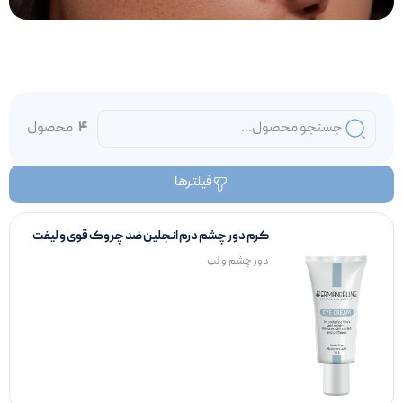
4
محصول
فیلترها
کرم دور چشم درم انجلین ضد چروک قوی و لیفت
کننده پلک
دور چشم و لب