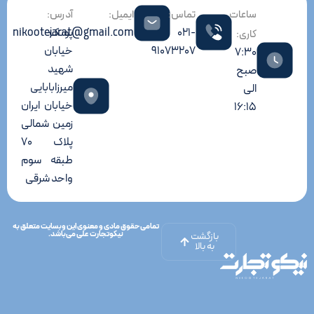
ساعات
تماس:
ایمیل:
آدرس:
021-
پونک
nikootejarat@gmail.com
کاری:
91073207
خیابان
7:30
شهید
صبح
میرزابابایی
الی
خیابان ایران
16:15
زمین شمالی
پلاک 70
طبقه سوم
واحد شرقی
تمامی حقوق مادی و معنوی این وبسایت متعلق به
نیکوتجارت علی می‌باشد.
بازگشت
به بالا